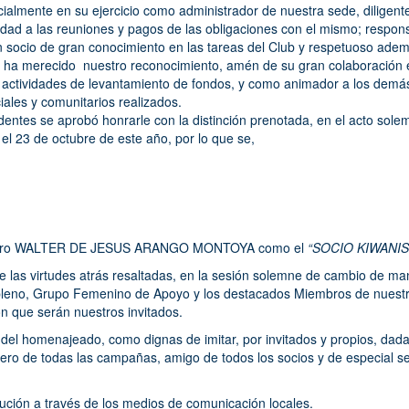
cialmente en su ejercicio como administrador de nuestra sede, diligent
idad a las reuniones y pagos de las obligaciones con el mismo; respons
socio de gran conocimiento en las tareas del Club y respetuoso ade
 le ha merecido nuestro reconocimiento, amén de su gran colaboración 
las actividades de levantamiento de fondos, y como animador a los dem
iales y comunitarios realizados.
dentes se aprobó honrarle con la distinción prenotada, en el acto so
e el 23 de octubre de este año, por lo que se,
añero WALTER DE JESUS ARANGO MONTOYA como el
“SOCIO KIWANIS
de las virtudes atrás resaltadas, en la sesión solemne de cambio de man
pleno, Grupo Femenino de Apoyo y los destacados Miembros de nuest
ón que serán nuestros invitados.
 del homenajeado, como dignas de imitar, por invitados y propios, dad
ro de todas las campañas, amigo de todos los socios y de especial se
lución a través de los medios de comunicación locales.