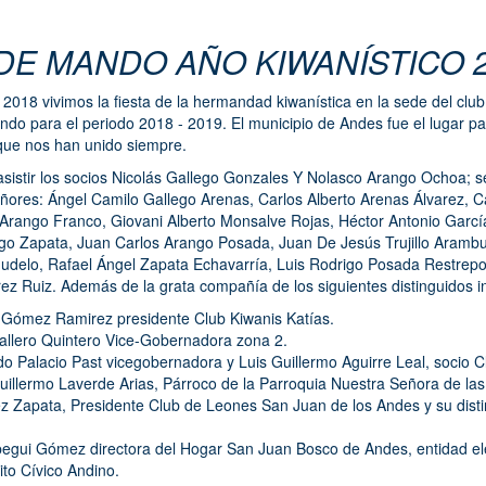
DE MANDO AÑO KIWANÍSTICO 2
2018 vivimos la fiesta de la hermandad kiwanística en la sede del clu
do para el periodo 2018 - 2019. El municipio de Andes fue el lugar p
 que nos han unido siempre.
asistir los socios Nicolás Gallego Gonzales Y Nolasco Arango Ochoa; s
ñores: Ángel Camilo Gallego Arenas, Carlos Alberto Arenas Álvarez, Ca
rango Franco, Giovani Alberto Monsalve Rojas, Héctor Antonio Garcí
go Zapata, Juan Carlos Arango Posada, Juan De Jesús Trujillo Arambu
delo, Rafael Ángel Zapata Echavarría, Luis Rodrigo Posada Restrepo
z Ruiz. Además de la grata compañía de los siguientes distinguidos in
 Gómez Ramirez presidente Club Kiwanis Katías.
llero Quintero Vice-Gobernadora zona 2.
o Palacio Past vicegobernadora y Luis Guillermo Aguirre Leal, socio C
uillermo Laverde Arias, Párroco de la Parroquia Nuestra Señora de l
 Zapata, Presidente Club de Leones San Juan de los Andes y su dist
ozco.
egui Gómez directora del Hogar San Juan Bosco de Andes, entidad ele
to Cívico Andino.