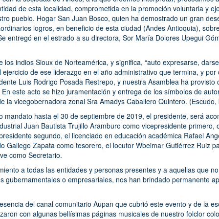
entidad de esta localidad, comprometida en la promoción voluntaria y e
estro pueblo. Hogar San Juan Bosco, quien ha demostrado un gran des
aordinarios logros, en beneficio de esta ciudad (Andes Antioquia), sobr
Se entregó en el estrado a su directora, Sor María Dolores Upegui Gó
e los indios Sioux de Norteamérica, y significa, “auto expresarse, dars
l ejercicio de ese liderazgo en el año administrativo que termina, y po
idente Luis Rodrigo Posada Restrepo, y nuestra Asamblea ha provisto
. En este acto se hizo juramentación y entrega de los símbolos de auto
 de la vicegobernadora zonal Sra Amadys Caballero Quintero. (Escudo
evo mandato hasta el 30 de septiembre de 2019, el presidente, será ac
 industrial Juan Bautista Trujillo Aramburo como vicepresidente primero
residente segundo, el licenciado en educación académica Rafael Ange
 Gallego Zapata como tesorero, el locutor Wbeimar Gutiérrez Ruiz past
ve como Secretario.
iento a todas las entidades y personas presentes y a aquellas que no 
s gubernamentales o empresariales, nos han brindado permanente apo
sencia del canal comunitario Aupan que cubrió este evento y de la e
zaron con algunas bellísimas páginas musicales de nuestro folclor col