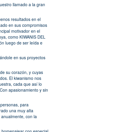
estro llamado a la gran
uenos resultados en el
añado en sus compromisos
cipal motivador en el
ontoya, como KIWANIS DEL
n luego de ser leída e
ándole en sus proyectos
 de su corazón, y cuyas
ados. El kiwanismo nos
uestra, cada que así lo
 Con apasionamiento y sin
y personas, para
grado una muy alta
ca anualmente, con la
a homenajear con especial