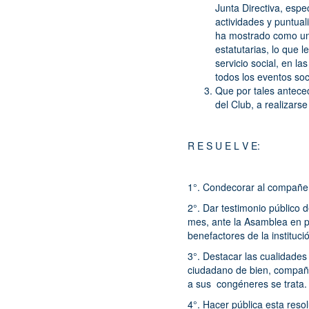
Junta Directiva, espe
actividades y puntual
ha mostrado como un 
estatutarias, lo que
servicio social, en 
todos los eventos soc
Que por tales antece
del Club, a realizars
R E S U E L V E:
1°. Condecorar al comp
2°. Dar testimonio público 
mes, ante la Asamblea en 
benefactores de la instituci
3°. Destacar las cualidades
ciudadano de bien, compañe
a sus congéneres se trata.
4°. Hacer pública esta reso