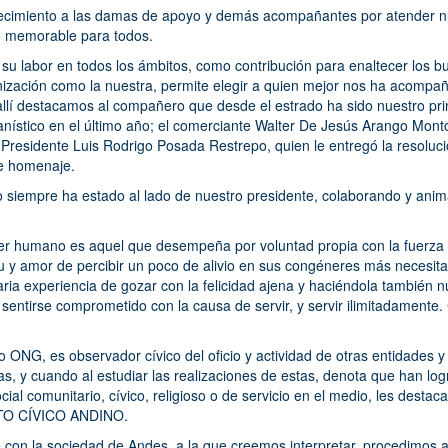
ecimiento a las damas de apoyo y demás acompañantes por atender nu
cto memorable para todos.
 su labor en todos los ámbitos, como contribución para enaltecer los b
nización como la nuestra, permite elegir a quien mejor nos ha acomp
llí destacamos al compañero que desde el estrado ha sido nuestro prin
iwanístico en el último año; el comerciante Walter De Jesús Arango M
residente Luis Rodrigo Posada Restrepo, quien le entregó la resolució
te homenaje.
iempre ha estado al lado de nuestro presidente, colaborando y anim
 ser humano es aquel que desempeña por voluntad propia con la fuerza
tu y amor de percibir un poco de alivio en sus congéneres más necesit
aria experiencia de gozar con la felicidad ajena y haciéndola también n
entirse comprometido con la causa de servir, y servir ilimitadamente.
o ONG, es observador cívico del oficio y actividad de otras entidades 
ias, y cuando al estudiar las realizaciones de estas, denota que han lo
ocial comunitario, cívico, religioso o de servicio en el medio, les desta
TO CÍVICO ANDINO.
 con la sociedad de Andes, a la que creemos interpretar, procedimos 