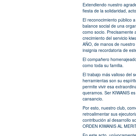
Extendiendo nuestro agrad
fiesta de la solidaridad, a
El reconocimiento público a
balance social de una orga
como socio. Precisamente a
crecimiento del servicio k
AÑO, de manos de nuestro P
insignia recordatoria de es
El compañero homenajeado s
como toda su familia.
El trabajo más valioso del
herramientas son su espíri
permite vivir esa extraordin
queramos. Ser KIWANIS es s
cansancio.
Por esto, nuestro club, com
retroalimentar sus ejecutor
contribución al desarrollo s
ORDEN KIWANIS AL MERI
En este acto, unívocamente