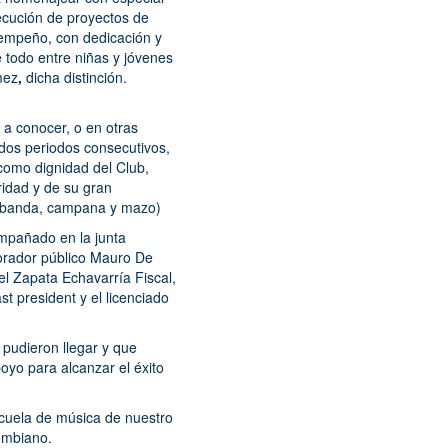
jecución de proyectos de
empeño, con dedicación y
e todo entre niñas y jóvenes
mez
,
dicha distinción.
e a conocer, o en otras
r dos periodos consecutivos,
 como dignidad del Club,
ridad y de su gran
, banda, campana y mazo)
ompañado en la junta
, orador público Mauro De
l Zapata Echavarría Fiscal,
 president y el licenciado
pudieron llegar y que
yo para alcanzar el éxito
scuela de música de nuestro
ombiano.