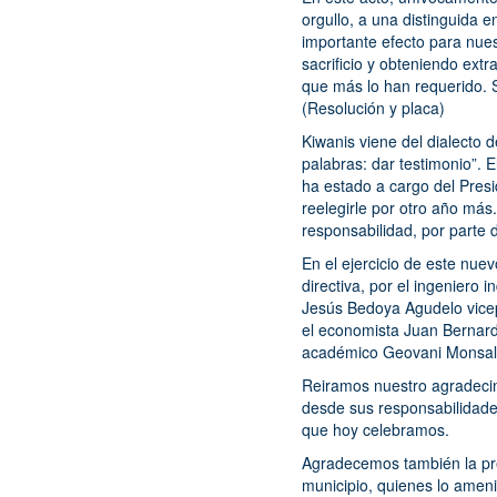
orgullo, a una distinguida 
importante efecto para nu
sacrificio y obteniendo extr
que más lo han requerido. 
(Resolución y placa)
Kiwanis viene del dialecto d
palabras: dar testimonio”. E
ha estado a cargo del Pres
reelegirle por otro año más
responsabilidad, por parte
En el ejercicio de este nu
directiva, por el ingeniero
Jesús Bedoya Agudelo vicep
el economista Juan Bernardo
académico Geovani Monsal
Reiramos nuestro agradecim
desde sus responsabilidade
que hoy celebramos.
Agradecemos también la pre
municipio, quienes lo ameni