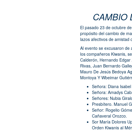
CAMBIO 
El pasado 23 de octubre de 
propósito del cambio de man
lazos afectivos de amistad
Al evento se excusaron de 
los compañeros Kiwanis, se
Calderón, Hernando Edgar A
Rivas, Juan Bernardo Galle
Mauro De Jesús Bedoya Agu
Montoya Y Wbeimar Gutiérre
Señora: Diana Isabel
Señora: Amadys Caba
Señores: Nubia Girald
Presbítero. Manuel G
Señor: Rogelio Gómez
Cañaveral Or
Sor María Dolores Up
Orden Kiwanis al Méri