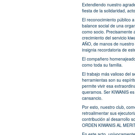
Extendiendo nuestro agrad
fiesta de la solidaridad, a
El reconocimiento público a
balance social de una orga
como socio. Precisamente a
crecimiento del servicio k
AÑO, de manos de nuestro P
insignia recordatoria de es
El compañero homenajeado s
como toda su familia.
El trabajo más valioso del
herramientas son su espíri
permite vivir esa extraordin
queramos. Ser KIWANIS es s
cansancio.
Por esto, nuestro club, com
retroalimentar sus ejecutor
contribución al desarrollo s
ORDEN KIWANIS AL MERI
En este acto, unívocamente