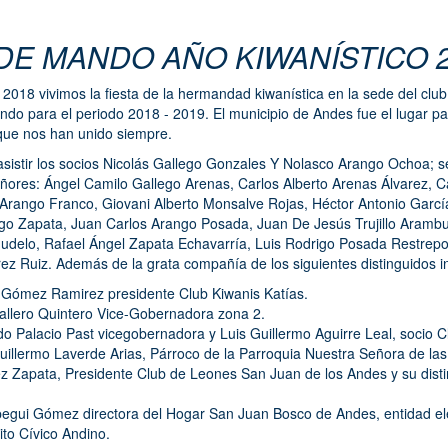
DE MANDO AÑO KIWANÍSTICO 2
2018 vivimos la fiesta de la hermandad kiwanística en la sede del clu
do para el periodo 2018 - 2019. El municipio de Andes fue el lugar p
 que nos han unido siempre.
asistir los socios Nicolás Gallego Gonzales Y Nolasco Arango Ochoa; s
ñores: Ángel Camilo Gallego Arenas, Carlos Alberto Arenas Álvarez, Ca
rango Franco, Giovani Alberto Monsalve Rojas, Héctor Antonio Garcí
go Zapata, Juan Carlos Arango Posada, Juan De Jesús Trujillo Arambu
delo, Rafael Ángel Zapata Echavarría, Luis Rodrigo Posada Restrepo
z Ruiz. Además de la grata compañía de los siguientes distinguidos in
 Gómez Ramirez presidente Club Kiwanis Katías.
llero Quintero Vice-Gobernadora zona 2.
o Palacio Past vicegobernadora y Luis Guillermo Aguirre Leal, socio C
uillermo Laverde Arias, Párroco de la Parroquia Nuestra Señora de l
 Zapata, Presidente Club de Leones San Juan de los Andes y su dist
ozco.
egui Gómez directora del Hogar San Juan Bosco de Andes, entidad ele
to Cívico Andino.