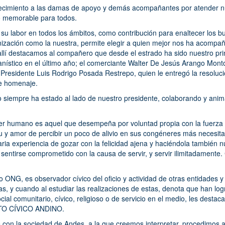
ecimiento a las damas de apoyo y demás acompañantes por atender nu
cto memorable para todos.
 su labor en todos los ámbitos, como contribución para enaltecer los b
nización como la nuestra, permite elegir a quien mejor nos ha acomp
llí destacamos al compañero que desde el estrado ha sido nuestro prin
iwanístico en el último año; el comerciante Walter De Jesús Arango M
residente Luis Rodrigo Posada Restrepo, quien le entregó la resolució
te homenaje.
iempre ha estado al lado de nuestro presidente, colaborando y anim
 ser humano es aquel que desempeña por voluntad propia con la fuerza
tu y amor de percibir un poco de alivio en sus congéneres más necesit
aria experiencia de gozar con la felicidad ajena y haciéndola también n
entirse comprometido con la causa de servir, y servir ilimitadamente.
o ONG, es observador cívico del oficio y actividad de otras entidades 
ias, y cuando al estudiar las realizaciones de estas, denota que han lo
ocial comunitario, cívico, religioso o de servicio en el medio, les desta
TO CÍVICO ANDINO.
 con la sociedad de Andes, a la que creemos interpretar, procedimos 