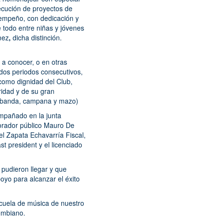
jecución de proyectos de
empeño, con dedicación y
e todo entre niñas y jóvenes
mez
,
dicha distinción.
e a conocer, o en otras
r dos periodos consecutivos,
 como dignidad del Club,
ridad y de su gran
, banda, campana y mazo)
ompañado en la junta
, orador público Mauro De
l Zapata Echavarría Fiscal,
 president y el licenciado
pudieron llegar y que
yo para alcanzar el éxito
scuela de música de nuestro
ombiano.