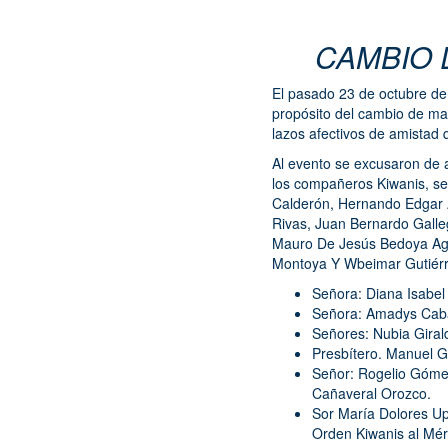
CAMBIO 
El pasado 23 de octubre de 
propósito del cambio de man
lazos afectivos de amistad
Al evento se excusaron de 
los compañeros Kiwanis, se
Calderón, Hernando Edgar A
Rivas, Juan Bernardo Galle
Mauro De Jesús Bedoya Agu
Montoya Y Wbeimar Gutiérre
Señora: Diana Isabel
Señora: Amadys Caba
Señores: Nubia Girald
Presbítero. Manuel G
Señor: Rogelio Gómez
Cañaveral Or
Sor María Dolores Up
Orden Kiwanis al Méri