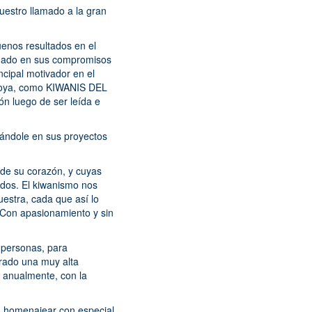
estro llamado a la gran
uenos resultados en el
añado en sus compromisos
cipal motivador en el
ontoya, como KIWANIS DEL
n luego de ser leída e
ándole en sus proyectos
 de su corazón, y cuyas
ados. El kiwanismo nos
uestra, cada que así lo
 Con apasionamiento y sin
y personas, para
grado una muy alta
ca anualmente, con la
a homenajear con especial