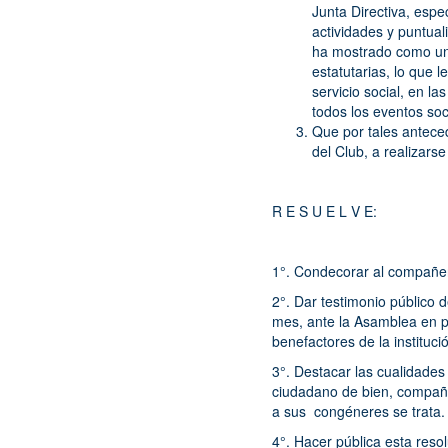
Junta Directiva, espe
actividades y puntual
ha mostrado como un 
estatutarias, lo que
servicio social, en 
todos los eventos soc
Que por tales antece
del Club, a realizars
R E S U E L V E:
1°. Condecorar al comp
2°. Dar testimonio público 
mes, ante la Asamblea en 
benefactores de la instituci
3°. Destacar las cualidades
ciudadano de bien, compañe
a sus congéneres se trata.
4°. Hacer pública esta reso