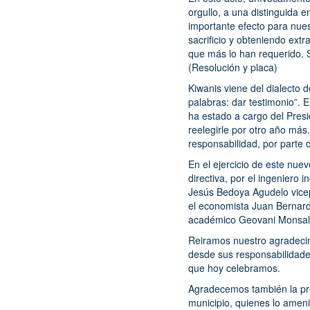
orgullo, a una distinguida 
importante efecto para nu
sacrificio y obteniendo extr
que más lo han requerido. 
(Resolución y placa)
Kiwanis viene del dialecto d
palabras: dar testimonio”. E
ha estado a cargo del Pres
reelegirle por otro año más
responsabilidad, por parte
En el ejercicio de este nu
directiva, por el ingeniero
Jesús Bedoya Agudelo vicep
el economista Juan Bernardo
académico Geovani Monsal
Reiramos nuestro agradecim
desde sus responsabilidade
que hoy celebramos.
Agradecemos también la pre
municipio, quienes lo ameni