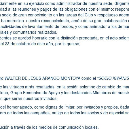
cialmente en su ejercicio como administrador de nuestra sede, diligent
idad a las reuniones y pagos de las obligaciones con el mismo; respons
socio de gran conocimiento en las tareas del Club y respetuoso ade
 le ha merecido nuestro reconocimiento, amén de su gran colaboración 
las actividades de levantamiento de fondos, y como animador a los dem
iales y comunitarios realizados.
dentes se aprobó honrarle con la distinción prenotada, en el acto so
e el 23 de octubre de este año, por lo que se,
añero WALTER DE JESUS ARANGO MONTOYA como el
“SOCIO KIWANIS
de las virtudes atrás resaltadas, en la sesión solemne de cambio de man
pleno, Grupo Femenino de Apoyo y los destacados Miembros de nuest
ón que serán nuestros invitados.
 del homenajeado, como dignas de imitar, por invitados y propios, dad
ro de todas las campañas, amigo de todos los socios y de especial se
lución a través de los medios de comunicación locales.