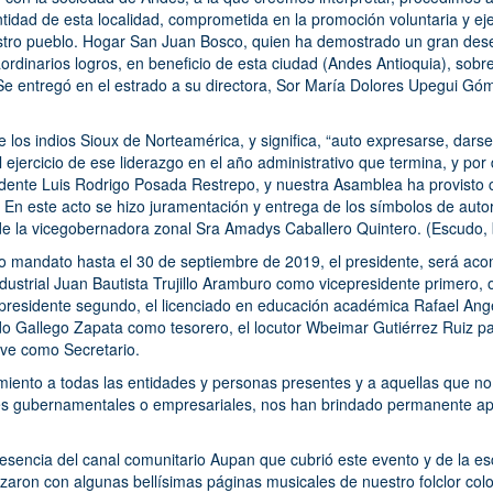
entidad de esta localidad, comprometida en la promoción voluntaria y e
estro pueblo. Hogar San Juan Bosco, quien ha demostrado un gran des
aordinarios logros, en beneficio de esta ciudad (Andes Antioquia), sobr
Se entregó en el estrado a su directora, Sor María Dolores Upegui Gó
e los indios Sioux de Norteamérica, y significa, “auto expresarse, dars
l ejercicio de ese liderazgo en el año administrativo que termina, y po
idente Luis Rodrigo Posada Restrepo, y nuestra Asamblea ha provisto
. En este acto se hizo juramentación y entrega de los símbolos de auto
 de la vicegobernadora zonal Sra Amadys Caballero Quintero. (Escudo
evo mandato hasta el 30 de septiembre de 2019, el presidente, será ac
 industrial Juan Bautista Trujillo Aramburo como vicepresidente primero
residente segundo, el licenciado en educación académica Rafael Ange
 Gallego Zapata como tesorero, el locutor Wbeimar Gutiérrez Ruiz past
ve como Secretario.
iento a todas las entidades y personas presentes y a aquellas que no 
s gubernamentales o empresariales, nos han brindado permanente apo
sencia del canal comunitario Aupan que cubrió este evento y de la e
zaron con algunas bellísimas páginas musicales de nuestro folclor col